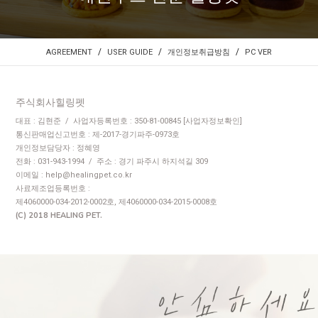
/
/
/
AGREEMENT
USER GUIDE
개인정보취급방침
PC VER
주식회사힐링펫
대표 : 김현준 / 사업자등록번호 : 350-81-00845
[사업자정보확인]
통신판매업신고번호 : 제-2017-경기파주-0973호
개인정보담당자 : 정혜영
전화 : 031-943-1994 / 주소 : 경기 파주시 하지석길 309
이메일 : help@healingpet.co.kr
사료제조업등록번호 :
제4060000-034-2012-0002호, 제4060000-034-2015-0008호
(C) 2018 HEALING PET.