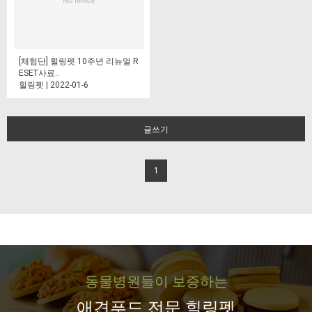
[체험단] 힐링펫 10주년 리뉴얼 R
ESET사료..
힐링펫 | 2022-01-6
글쓰기
1
동물병원들이 보증하는
애견푸드 전문 힐링펫