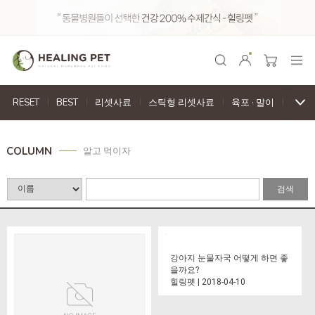
RESET
BEST
리셋사료
스틱형 리셋사료
육포
·
말이
천연
COLUMN
알고 먹이자
검색
강아지 눈물자국 어떻게 하면 좋
을까요?
힐링펫 | 2018-04-10